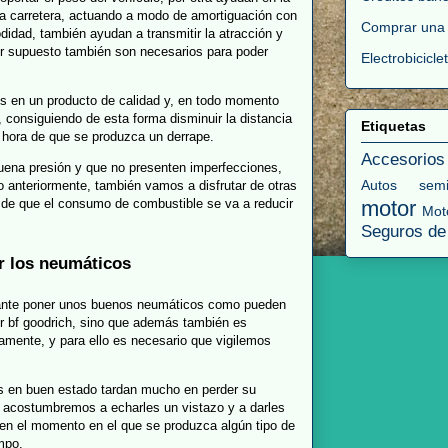
 la carretera, actuando a modo de amortiguación con
Comprar una
idad, también ayudan a transmitir la atracción y
or supuesto también son necesarios para poder
Electrobicicle
os en un producto de calidad y, en todo momento
consiguiendo de esta forma disminuir la distancia
Etiquetas
a hora de que se produzca un derrape.
Accesorios
ena presión y que no presenten imperfecciones,
Autos semi
o anteriormente, también vamos a disfrutar de otras
de que el consumo de combustible se va a reducir
motor
Mot
Seguros de
r los neumáticos
ante poner unos buenos neumáticos como pueden
or bf goodrich, sino que además también es
mente, y para ello es necesario que vigilemos
s en buen estado tardan mucho en perder su
s acostumbremos a echarles un vistazo y a darles
 en el momento en el que se produzca algún tipo de
mpo.