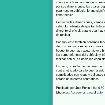
cuenta a la hora de comprar un ne
por sus dimensiones, las cuales d
para nuestro vehículo, lo que signi
ficha técnica.
Dentro de las dimensiones, vamos a 
vehículo, además de que también ex
diferente al oficial, para lo cual ha
de realizar.
Por supuesto también debemos tener
decir, si vamos a estar por zonas c
frecuente que haya agua, nieve o hi
las características del vehículo y 
realizar con él, es decir, las condici
Es decir, no es lo mismo tener un t
contra, utilizarlo para lo que ha s
complicados con rocas y salientes d
estado de nuestros neumáticos.
Publicado por
Jois Perllo
a las
6:30
Etiquetas:
Accesorios para el auto