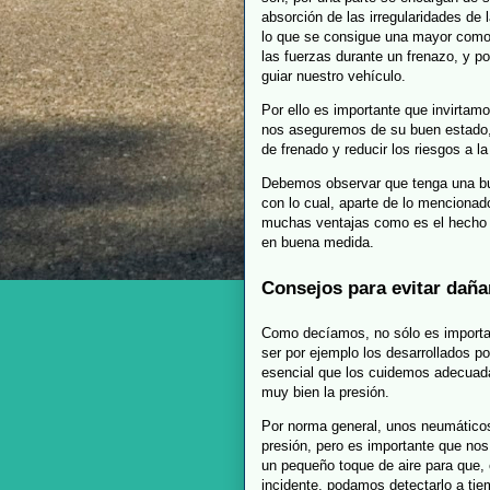
absorción de las irregularidades de
lo que se consigue una mayor comod
las fuerzas durante un frenazo, y p
guiar nuestro vehículo.
Por ello es importante que invirtam
nos aseguremos de su buen estado, 
de frenado y reducir los riesgos a l
Debemos observar que tenga una bu
con lo cual, aparte de lo mencionad
muchas ventajas como es el hecho 
en buena medida.
Consejos para evitar daña
Como decíamos, no sólo es import
ser por ejemplo los desarrollados p
esencial que los cuidemos adecuada
muy bien la presión.
Por norma general, unos neumático
presión, pero es importante que no
un pequeño toque de aire para que,
incidente, podamos detectarlo a tie