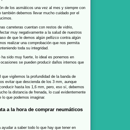
ión de los asmáticos una vez al mes y siempre con
to también debemos llevar mucho cuidado por el
ducimos.
as carreteras cuentan con restos de vidrio,
afectar muy negativamente a la salud de nuestros
aso de que le demos algún pellizco contra algún
emos realizar una comprobación que nos permita
nteniendo toda su integridad.
co ha sido muy fuerte, lo ideal es ponernos en
 ocasiones se pueden producir daños internos que
 que vigilemos la profundidad de la banda de
os evitar que descienda de los 3 mm, aunque
conducir hasta los 1,6 mm, pero, eso sí, debemos
cho la distancia de frenada, lo cual evidentemente
de lo que podemos imaginar.
nta a la hora de comprar neumáticos
ayudar a saber todo lo que hay que tener en