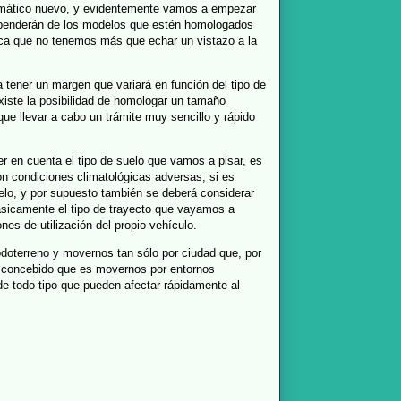
umático nuevo, y evidentemente vamos a empezar
ependerán de los modelos que estén homologados
fica que no tenemos más que echar un vistazo a la
tener un margen que variará en función del tipo de
iste la posibilidad de homologar un tamaño
y que llevar a cabo un trámite muy sencillo y rápido
 en cuenta el tipo de suelo que vamos a pisar, es
on condiciones climatológicas adversas, si es
elo, y por supuesto también se deberá considerar
básicamente el tipo de trayecto que vayamos a
ones de utilización del propio vehículo.
odoterreno y movernos tan sólo por ciudad que, por
ido concebido que es movernos por entornos
e todo tipo que pueden afectar rápidamente al