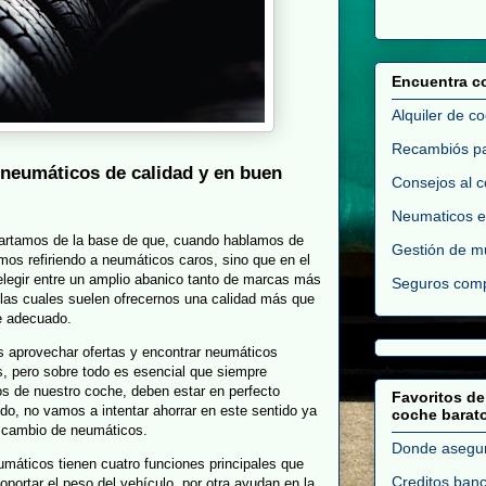
Encuentra c
Alquiler de c
Recambiós pa
r neumáticos de calidad y en buen
Consejos al 
Neumaticos e
partamos de la base de que, cuando hablamos de
Gestión de m
os refiriendo a neumáticos caros, sino que en el
elegir entre un amplio abanico tanto de marcas más
Seguros comp
as cuales suelen ofrecernos una calidad más que
je adecuado.
s aprovechar ofertas y encontrar neumáticos
, pero sobre todo es esencial que siempre
s de nuestro coche, deben estar en perfecto
Favoritos de
o, no vamos a intentar ahorrar en este sentido ya
coche barat
 cambio de neumáticos.
Donde asegu
máticos tienen cuatro funciones principales que
Creditos ban
portar el peso del vehículo, por otra ayudan en la