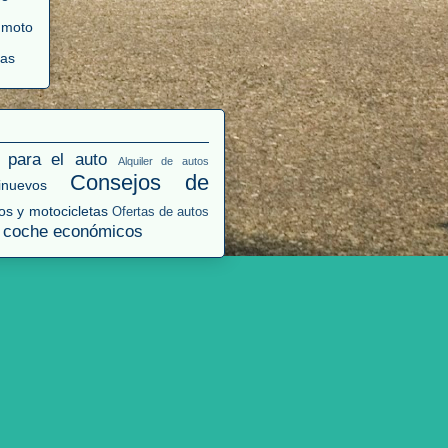
 moto
tas
 para el auto
Alquiler de autos
Consejos de
nuevos
os y motocicletas
Ofertas de autos
 coche económicos