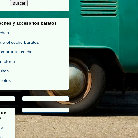
oches y accesorios baratos
oches
ra el coche baratos
comprar un coche
n oferta
ultas
letos
 un
o
rar
co