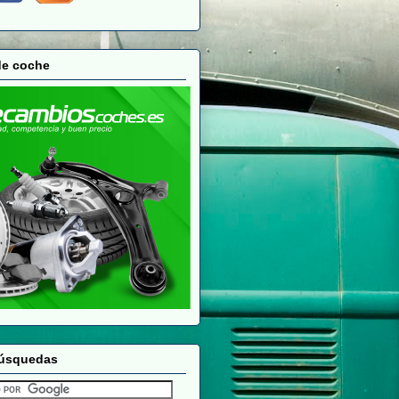
de coche
búsquedas